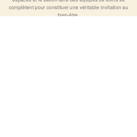
complètent pour constituer une véritable invitation au
bien-être.
Les bienfaits des soins marins savent se combiner aux
plaisirs voluptueux du spa et à une longue tradition du
bain et du bien-être, inscrite dans le coeur des
habitants de la Tunisie.
Nos Destinations