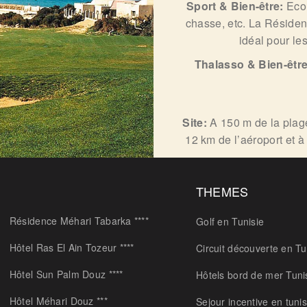
Sport & Bien-être:
Eco
chasse, etc. La Résiden
idéal pour le
Thalasso & Bien-êtr
Site:
A 150 m de la plage
12 km de l’aéroport et à
THEMES
Résidence Méhari Tabarka ****
Golf en Tunisie
Hôtel Ras El Ain Tozeur ****
Circuit découverte en Tu
Hôtel Sun Palm Douz ****
Hôtels bord de mer Tuni
Hôtel Méhari Douz ***
Sejour incentive en tunis