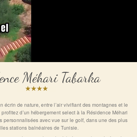
ence Méhari Tabarka
n écrin de nature, entre l’air vivifiant des montagnes et le
, profitez d’un hébergement select à la Résidence Méhari
ns personnalisées avec vue sur le golf, dans une des plus
lles stations balnéaires de Tunisie.