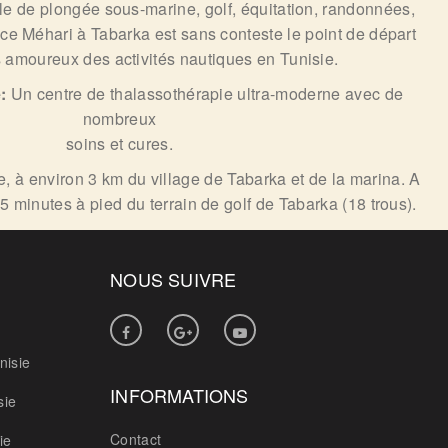
le de plongée sous-marine, golf, équitation, randonnées,
ce Méhari à Tabarka est sans conteste le point de départ
s amoureux des activités nautiques en Tunisie.
e:
Un centre de thalassothérapie ultra-moderne avec de
nombreux
soins et cures.
, à environ 3 km du village de Tabarka et de la marina. A
 5 minutes à pied du terrain de golf de Tabarka (18 trous).
NOUS SUIVRE
nisie
INFORMATIONS
sie
Contact
ie