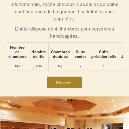
internationale,
sèche-cheveux.
Les salles de bains
sont équipées de baignoires. Les toilettes sont
séparées.
L’hôtel dispose de 4 chambres pour personnes
handicapées.
Nombre
de
Nombre
Chambres
Suite
Suite
Sui
chambres
de lits
doubles
senior
présidentielle
Jun
142
284
120
7
1
1
Découvrir