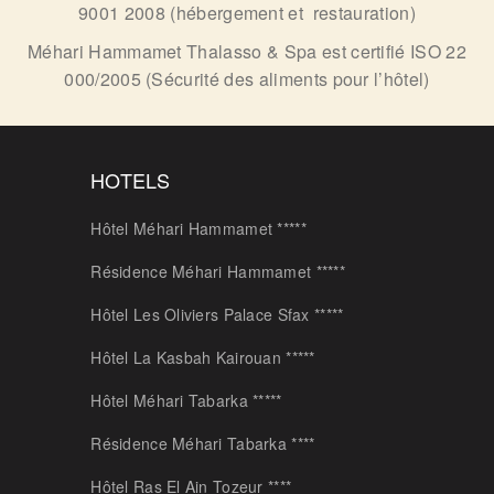
9001 2008 (hébergement et restauration)
Méhari Hammamet Thalasso & Spa est certifié ISO 22
000/2005 (Sécurité des aliments pour l’hôtel)
HOTELS
Hôtel Méhari Hammamet *****
Résidence Méhari Hammamet *****
Hôtel Les Oliviers Palace Sfax *****
Hôtel La Kasbah Kairouan *****
Hôtel Méhari Tabarka *****
Résidence Méhari Tabarka ****
Hôtel Ras El Ain Tozeur ****