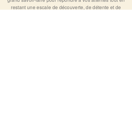
restant une escale de découverte, de détente et de
plaisir. Les hôtels
incentives en Tunisie
de la chaine
Golden Yasmin Hotels sont équipés de technologie de
pointe et répondant au mieux à vos besoins de
conférence et de réunion.
Nos Destinations